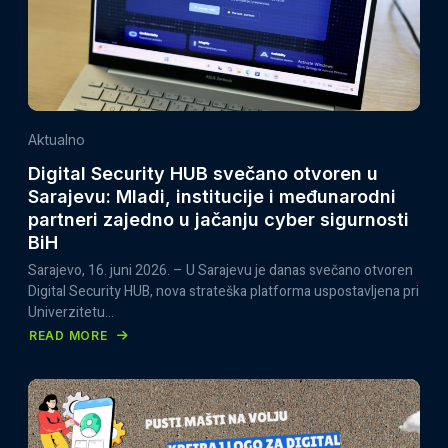
Aktualno
Digital Security HUB svečano otvoren u
Sarajevu: Mladi, institucije i međunarodni
partneri zajedno u jačanju cyber sigurnosti
BiH
Sarajevo, 16. juni 2026. – U Sarajevu je danas svečano otvoren
Digital Security HUB, nova strateška platforma uspostavljena pri
Univerzitetu…
READ MORE
ABOUT
DIGITAL
SECURITY
HUB
SVEČANO