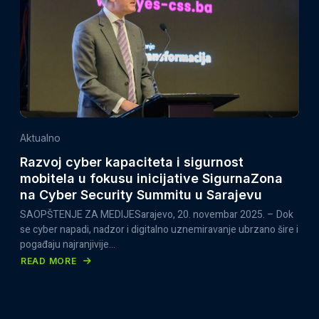
LOGOTIPA
DIGITAL
SECURITY
HUB-
A
Aktualno
Razvoj cyber kapaciteta i sigurnost
mobitela u fokusu inicijative SigurnaZona
na Cyber Security Summitu u Sarajevu
SAOPŠTENJE ZA MEDIJESarajevo, 20. novembar 2025. – Dok
se cyber napadi, nadzor i digitalno uznemiravanje ubrzano šire i
pogađaju najranjivije…
READ MORE
ABOUT
RAZVOJ
CYBER