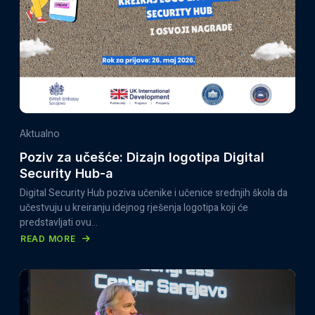
OTVOREN
U
SARAJEVU:
MLADI,
INSTITUCIJE
I
MEĐUNARODNI
PARTNERI
Aktualno
ZAJEDNO
Poziv za učešće: Dizajn logotipa Digital
U
Security Hub-a
JAČANJU
Digital Security Hub poziva učenike i učenice srednjih škola da
CYBER
učestvuju u kreiranju idejnog rješenja logotipa koji će
SIGURNOSTI
predstavljati ovu…
BIH
READ MORE
ABOUT
POZIV
ZA
UČEŠĆE:
DIZAJN