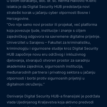
U svom obraćanju, doc. dr. sc. Nerma Halilović-Kibrić
istakla je da Digital Security HUB predstavlja novi
strateški korak u jačanju cyber otpornosti Bosne i
Hercegovine.
“Ovo nije samo novi prostor ili projekat, već platforma
koja povezuje ljude, institucije i znanje s ciljem
zajedničkog odgovora na savremene digitalne prijetnje.
Univerzitet u Sarajevu – Fakultet za kriminalistiku,
kriminologiju i sigurnosne studije kroz Digital Security
HUB započinje novu eru održivog i inkluzivnog
djelovanja, stvarajući otvoren prostor za saradnju
akademske zajednice, sigurnosnih institucija,
međunarodnih partnera i privatnog sektora u jačanju
otpornosti i borbi protiv sigurnosnih prijetnji u
digitalnom okruženju.“
Osnivanje Digital Security HUB-a finansijski je podržala
vlada Ujedinjenog Kraljevstva koja aktivno predvodi