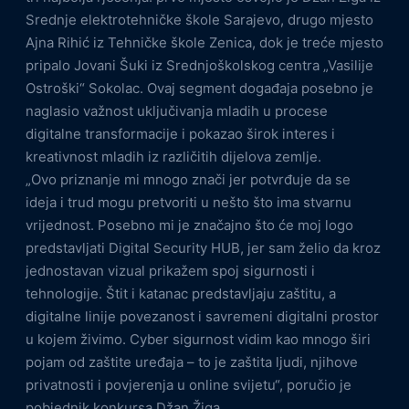
Srednje elektrotehničke škole Sarajevo, drugo mjesto
Ajna Rihić iz Tehničke škole Zenica, dok je treće mjesto
pripalo Jovani Šuki iz Srednjoškolskog centra „Vasilije
Ostroški“ Sokolac. Ovaj segment događaja posebno je
naglasio važnost uključivanja mladih u procese
digitalne transformacije i pokazao širok interes i
kreativnost mladih iz različitih dijelova zemlje.
„Ovo priznanje mi mnogo znači jer potvrđuje da se
ideja i trud mogu pretvoriti u nešto što ima stvarnu
vrijednost. Posebno mi je značajno što će moj logo
predstavljati Digital Security HUB, jer sam želio da kroz
jednostavan vizual prikažem spoj sigurnosti i
tehnologije. Štit i katanac predstavljaju zaštitu, a
digitalne linije povezanost i savremeni digitalni prostor
u kojem živimo. Cyber sigurnost vidim kao mnogo širi
pojam od zaštite uređaja – to je zaštita ljudi, njihove
privatnosti i povjerenja u online svijetu“, poručio je
pobjednik konkursa Džan Žiga.