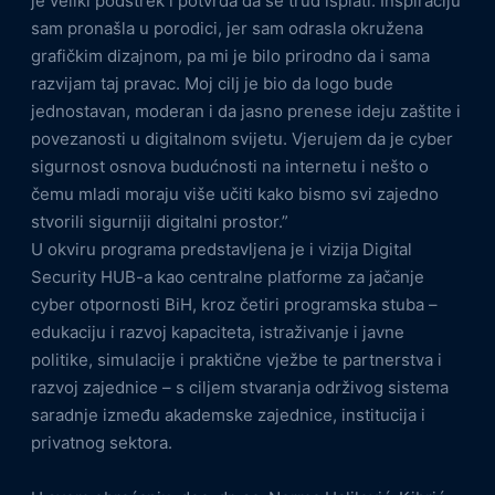
je veliki podstrek i potvrda da se trud isplati. Inspiraciju
sam pronašla u porodici, jer sam odrasla okružena
grafičkim dizajnom, pa mi je bilo prirodno da i sama
razvijam taj pravac. Moj cilj je bio da logo bude
jednostavan, moderan i da jasno prenese ideju zaštite i
povezanosti u digitalnom svijetu. Vjerujem da je cyber
sigurnost osnova budućnosti na internetu i nešto o
čemu mladi moraju više učiti kako bismo svi zajedno
stvorili sigurniji digitalni prostor.”
U okviru programa predstavljena je i vizija Digital
Security HUB-a kao centralne platforme za jačanje
cyber otpornosti BiH, kroz četiri programska stuba –
edukaciju i razvoj kapaciteta, istraživanje i javne
politike, simulacije i praktične vježbe te partnerstva i
razvoj zajednice – s ciljem stvaranja održivog sistema
saradnje između akademske zajednice, institucija i
privatnog sektora.