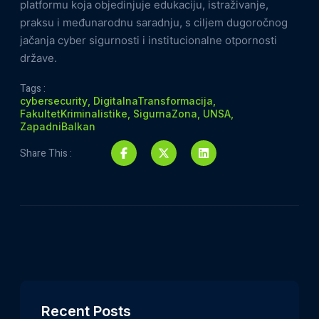
platformu koja objedinjuje edukaciju, istraživanje,
praksu i međunarodnu saradnju, s ciljem dugoročnog
jačanja cyber sigurnosti i institucionalne otpornosti
države.
Tags :
cybersecurity
,
DigitalnaTransformacija
,
FakultetKriminalistike
,
SigurnaZona
,
UNSA
,
ZapadniBalkan
Share This :
Recent Posts