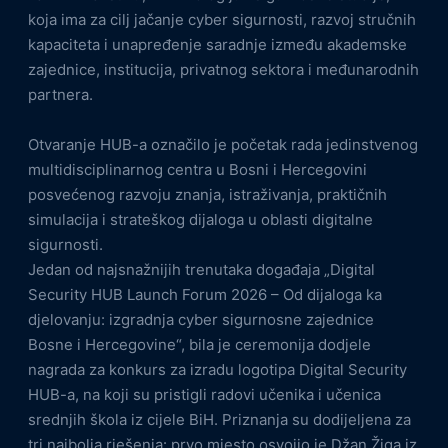
koja ima za cilj jačanje cyber sigurnosti, razvoj stručnih
kapaciteta i unapređenje saradnje između akademske
zajednice, institucija, privatnog sektora i međunarodnih
partnera.
Otvaranje HUB-a označilo je početak rada jedinstvenog
multidisciplinarnog centra u Bosni i Hercegovini
posvećenog razvoju znanja, istraživanja, praktičnih
simulacija i strateškog dijaloga u oblasti digitalne
sigurnosti.
Jedan od najsnažnijih trenutaka događaja „Digital
Security HUB Launch Forum 2026 – Od dijaloga ka
djelovanju: izgradnja cyber sigurnosne zajednice
Bosne i Hercegovine“, bila je ceremonija dodjele
nagrada za konkurs za izradu logotipa Digital Security
HUB-a, na koji su pristigli radovi učenika i učenica
srednjih škola iz cijele BiH. Priznanja su dodijeljena za
tri najbolja rješenja: prvo mjesto osvojio je Džan Žiga iz