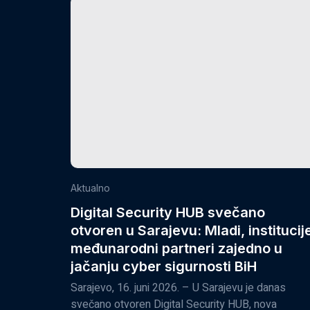
Aktualno
Digital Security HUB svečano
otvoren u Sarajevu: Mladi, institucije
međunarodni partneri zajedno u
jačanju cyber sigurnosti BiH
Sarajevo, 16. juni 2026. – U Sarajevu je danas
svečano otvoren Digital Security HUB, nova