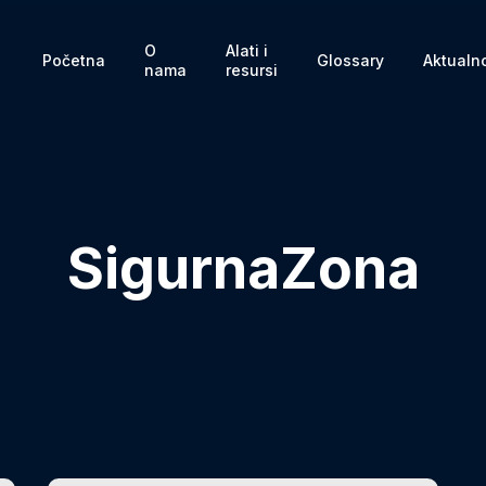
O
Alati i
Početna
Glossary
Aktualn
nama
resursi
SigurnaZona