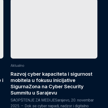
Aktualno
Razvoj cyber kapaciteta i sigurnost
 i
mobitela u fokusu inicijative
SigurnaZona na Cyber Security
Summitu u Sarajevu
SAOPŠTENJE ZA MEDIJESarajevo, 20. novembar
2025. – Dok se cyber napadi, nadzor i digitalno