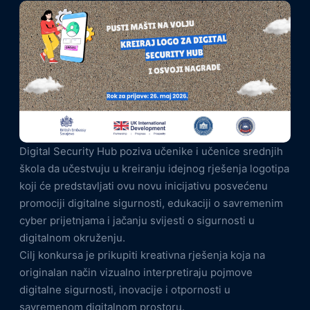
Digital Security Hub poziva učenike i učenice srednjih
škola da učestvuju u kreiranju idejnog rješenja logotipa
koji će predstavljati ovu novu inicijativu posvećenu
promociji digitalne sigurnosti, edukaciji o savremenim
cyber prijetnjama i jačanju svijesti o sigurnosti u
digitalnom okruženju.
Cilj konkursa je prikupiti kreativna rješenja koja na
originalan način vizualno interpretiraju pojmove
digitalne sigurnosti, inovacije i otpornosti u
savremenom digitalnom prostoru.