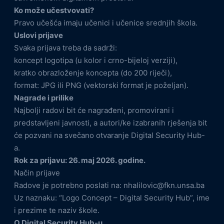
Ko može učestvovati?
Pravo učešća imaju učenici i učenice srednjih škola.
Uslovi prijave
Svaka prijava treba da sadrži:
koncept logotipa (u kolor i crno-bijeloj verziji),
kratko obrazloženje koncepta (do 200 riječi),
format: JPG ili PNG (vektorski format je poželjan).
Nagrade i prilike
Najbolji radovi bit će nagrađeni, promovirani i
predstavljeni javnosti, a autori/ke izabranih rješenja bit
će pozvani na svečano otvaranje Digital Security Hub-
a.
Rok za prijavu: 26. maj 2026. godine.
Način prijave
Radove je potrebno poslati na: nhalilovic@fkn.unsa.ba
Uz naznaku: “Logo Concept – Digital Security Hub”, ime
i prezime te naziv škole.
O Digital Security Hub-u