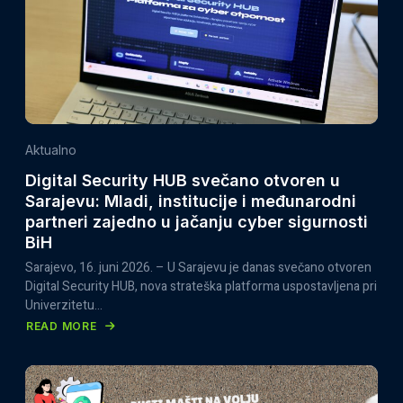
DEVELOPMENT
PROGRAMME
2026–
2027
ZA
ORGANIZACIJE
CIVILNOG
Aktualno
DRUŠTVA
Digital Security HUB svečano otvoren u
Sarajevu: Mladi, institucije i međunarodni
partneri zajedno u jačanju cyber sigurnosti
BiH
Sarajevo, 16. juni 2026. – U Sarajevu je danas svečano otvoren
Digital Security HUB, nova strateška platforma uspostavljena pri
Univerzitetu…
READ MORE
ABOUT
DIGITAL
SECURITY
HUB