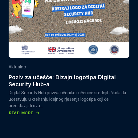
SVEČANO
OTVOREN
U
SARAJEVU:
MLADI,
INSTITUCIJE
I
MEĐUNARODNI
PARTNERI
Aktualno
ZAJEDNO
Poziv za učešće: Dizajn logotipa Digital
U
Security Hub-a
JAČANJU
Digital Security Hub poziva učenike i učenice srednjih škola da
CYBER
učestvuju u kreiranju idejnog rješenja logotipa koji će
SIGURNOSTI
predstavljati ovu…
BIH
READ MORE
ABOUT
POZIV
ZA