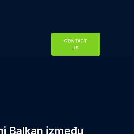
CONTACT
US
dni Balkan između