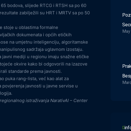
po 65 bodova, slijede RTCG i RTSH sa po 60
ezultate zabilježili su HRT i MRTV sa po 50
Pozi
Secu
je stoje u oblastima formalne
May 
vljačkih dokumenata i općih etičkih
nose na umjetnu inteligenciju, algoritamske
i manipulisnog sadržaja uglavnom izostaju.
a javni mediji u regionu imaju snažne etičke
ojeće okvire kako bi odgovorili na izazove
Prak
irali standarde prema javnosti.
Bes
ao puka rang-lista, već kao alat za
Marc
a povjerenja javnosti u javne servise u
logija.
egionalnog istraživanja NarativAI – Center
in