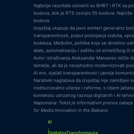
Najbolje rezultate ostvarili su BHRT i RTK sa 
bodova, dok je RTS osvojio 55 bodova. Najniže r
bodova.
Izvještaj ukazuje da javni emiteri generalno bol
transparentnosti, poput postojanja statuta, upra
kodeksa. Međutim, politike koje se direktno od
alate, automatizaciju i zaštitu od sintetičkog il
Autor istraživanja Aleksandar Manasiev ističe d
temelje, ali da je neophodno modernizovati post
AI ere, ojačali transparentnost i jasnije komunic
NarativAI naglašava da izvještaj nije zamišljen k
institucionalno učenje i reforme, s ciljem jačanj
kontekstu ubrzanog razvoja digitalnih i AI tehno
Napomena: Tekst je informativni prenos nalaza r
for Media Innovation in the Balkans.
AI
,
DigitalnaTransformacija