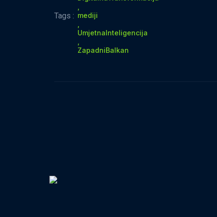
,
Tags :
mediji
,
UmjetnaInteligencija
,
ZapadniBalkan