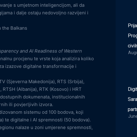
avanje s umjetnom inteligencijom, ali da
gijama i dalje ostaju nedovoljno razvijeni i
Prij
n the Balkans
Pro
civi
sparency and AI Readiness of Western
Augu
onalnu procjenu te vrste koja analizira koliko
 izazove digitalne transformacije i
TV (Sjeverna Makedonija), RTS (Srbija),
Digi
 RTSH (Albanija), RTK (Kosovo) i HRT
 dostupnih dokumenata, institucionalnih
Sara
ih ili povjerljivih izvora.
part
rdizovanom sistemu od 100 bodova, koji
June
) te digitalne i AI spremnosti (50 bodova).
 regionu nalaze u zoni umjerene spremnosti,