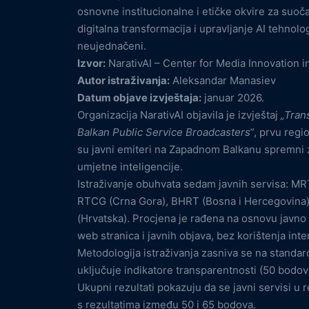
osnovne institucionalne i etičke okvire za suoč
digitalna transformacija i upravljanje AI tehnolo
neujednačeni.
Izvor:
NarativAI – Center for Media Innovation i
Autor istraživanja:
Aleksandar Manasiev
Datum objave izvještaja:
januar 2026.
Organizacija NarativAI objavila je izvještaj
„Tran
Balkan Public Service Broadcasters“
, prvu regi
su javni emiteri na Zapadnom Balkanu spremni za
umjetne inteligencije.
Istraživanje obuhvata sedam javnih servisa: MR
RTCG (Crna Gora), BHRT (Bosna i Hercegovina),
(Hrvatska). Procjena je rađena na osnovu javno
web stranica i javnih objava, bez korištenja intern
Metodologija istraživanja zasniva se na standa
uključuje indikatore transparentnosti (50 bodova
Ukupni rezultati pokazuju da se javni servisi u
s rezultatima između 50 i 65 bodova.