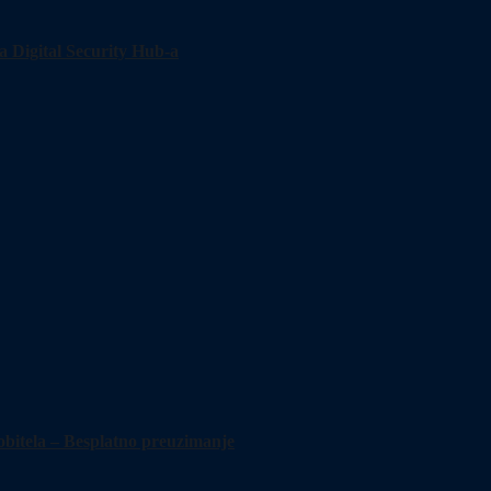
pa Digital Security Hub-a
obitela – Besplatno preuzimanje