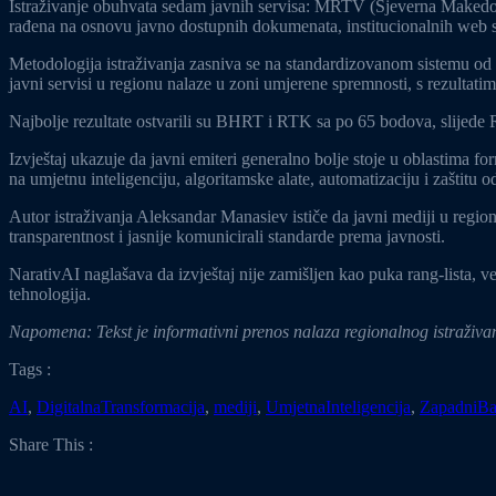
Istraživanje obuhvata sedam javnih servisa: MRTV (Sjeverna Maked
rađena na osnovu javno dostupnih dokumenata, institucionalnih web stran
Metodologija istraživanja zasniva se na standardizovanom sistemu od 1
javni servisi u regionu nalaze u zoni umjerene spremnosti, s rezultat
Najbolje rezultate ostvarili su BHRT i RTK sa po 65 bodova, slijed
Izvještaj ukazuje da javni emiteri generalno bolje stoje u oblastima f
na umjetnu inteligenciju, algoritamske alate, automatizaciju i zaštitu 
Autor istraživanja Aleksandar Manasiev ističe da javni mediji u regio
transparentnost i jasnije komunicirali standarde prema javnosti.
NarativAI naglašava da izvještaj nije zamišljen kao puka rang-lista, ve
tehnologija.
Napomena: Tekst je informativni prenos nalaza regionalnog istraživa
Tags :
AI
,
DigitalnaTransformacija
,
mediji
,
UmjetnaInteligencija
,
ZapadniBa
Share This :