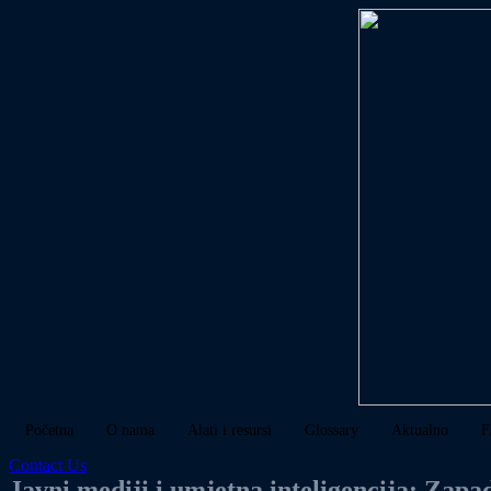
Početna
O nama
Alati i resursi
Glossary
Aktualno
F
Contact Us
Javni mediji i umjetna inteligencija: Zapa