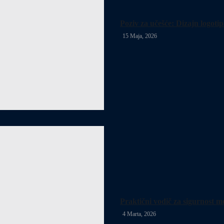
Poziv za učešće: Dizajn logoti
15 Maja, 2026
Praktični vodič za sigurnost m
4 Marta, 2026