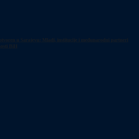
tvoren u Sarajevu: Mladi, institucije i međunarodni partneri
nosti BiH