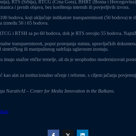
onija), RTS (Srbija), RTCG (Crna Gora), BHRT (Bosna i Hercegovina)
ica i javnih objava, bez korištenja internih ili povjerljivih izvora.
00 bodova, koji uključuje indikatore transparentnosti (50 bodova) te d
ima između 50 i 65 bodova.
e RTCG i RTSH sa po 60 bodova, dok je RTS osvojio 55 bodova. Najniž
ormalne transparentnosti, poput postojanja statuta, upravljačkih dokumen
od sintetičkog ili manipulisnog sadržaja uglavnom izostaju.
nu imaju snažne etičke temelje, ali da je neophodno modernizovati posto
ć kao alat za institucionalno učenje i reforme, s ciljem jačanja povjeren
nja NarativAI – Center for Media Innovation in the Balkans.
lkan