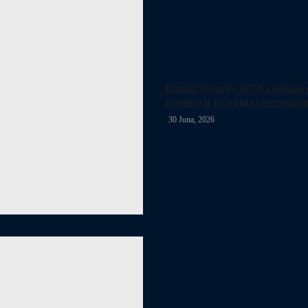
Digital Security HUB svečano o
zajedno u jačanju cyber sigur
30 Juna, 2026