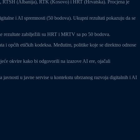
, RTSH (Albanija), RTK (Kosovo) i HRT (Hrvatska). Procjena je
igitalne i AI spremnosti (50 bodova). Ukupni rezultati pokazuju da se
e rezultate zabilježili su HRT i MRTV sa po 50 bodova.
ata i općih etičkih kodeksa. Međutim, politike koje se direktno odnose
jeće okvire kako bi odgovorili na izazove AI ere, ojačali
ja javnosti u javne servise u kontekstu ubrzanog razvoja digitalnih i AI