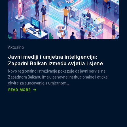
DEVELOPMENT
PROGRAMME
2026–
2027
ZA
ORGANIZACIJE
CIVILNOG
Aktualno
DRUŠTVA
Javni mediji i umjetna inteligencija:
Zapadni Balkan između svjetla i sjene
Novo regionalno istraživanje pokazuje da javni servisi na
Zapadnom Balkanu imaju osnovne institucionalne i etičke
okvire za suočavanje s umjetnom…
READ MORE
ABOUT
JAVNI
MEDIJI
I
UMJETNA
INTELIGENCIJA: