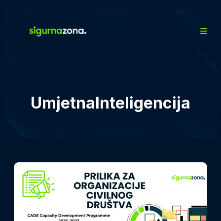
UmjetnaInteligencija