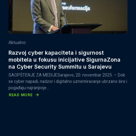
Aktualno
Razvoj cyber kapaciteta i sigurnost
mobitela u fokusu inicijative SigurnaZona
na Cyber Security Summitu u Sarajevu
SAOPŠTENJE ZA MEDIJESarajevo, 20. novembar 2025. – Dok
se cyber napadi, nadzor i digitalno uznemiravanje ubrzano šire i
pogađaju najranjivije…
READ MORE
ABOUT
RAZVOJ
CYBER
KAPACITETA
I
SIGURNOST