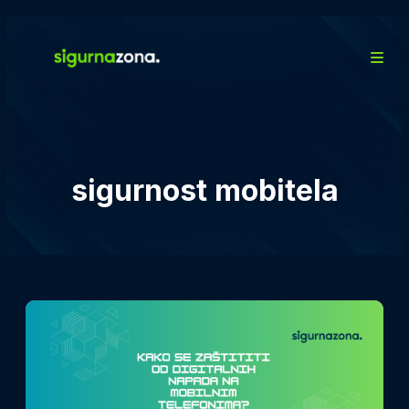
sigurnost mobitela