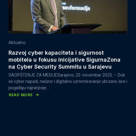
Aktualno
Razvoj cyber kapaciteta i sigurnost
mobitela u fokusu inicijative SigurnaZona
na Cyber Security Summitu u Sarajevu
SAOPŠTENJE ZA MEDIJESarajevo, 20. novembar 2025. – Dok
se cyber napadi, nadzor i digitalno uznemiravanje ubrzano šire i
pogađaju najranjivije…
READ MORE
ABOUT
RAZVOJ
CYBER
KAPACITETA
I
SIGURNOST