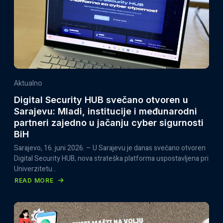
DEVELOPMENT
PROGRAMME
2026–
2027
ZA
ORGANIZACIJE
CIVILNOG
Aktualno
DRUŠTVA
Digital Security HUB svečano otvoren u
Sarajevu: Mladi, institucije i međunarodni
partneri zajedno u jačanju cyber sigurnosti
BiH
Sarajevo, 16. juni 2026. – U Sarajevu je danas svečano otvoren
Digital Security HUB, nova strateška platforma uspostavljena pri
Univerzitetu…
READ MORE
ABOUT
DIGITAL
SECURITY
HUB