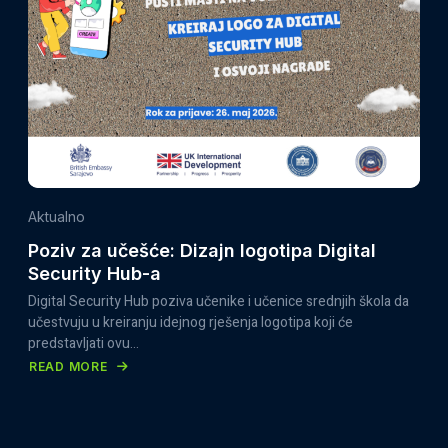
SVEČANO
OTVOREN
U
SARAJEVU:
MLADI,
INSTITUCIJE
I
MEĐUNARODNI
PARTNERI
Aktualno
ZAJEDNO
Poziv za učešće: Dizajn logotipa Digital
U
Security Hub-a
JAČANJU
Digital Security Hub poziva učenike i učenice srednjih škola da
CYBER
učestvuju u kreiranju idejnog rješenja logotipa koji će
SIGURNOSTI
predstavljati ovu…
BIH
READ MORE
ABOUT
POZIV
ZA